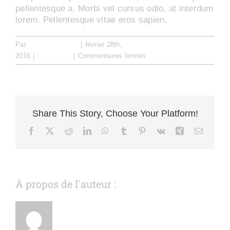
Biographie
pellentesque a. Morbi vel cursus odio, at interdum
lorem. Pellentesque vitae eros sapien.
Contact
Par
test@intrasite.fr
|
février 28th,
sur
2016
|
Installation
|
Commentaires fermés
Are
the
prebuilt
websites
fully
Share This Story, Choose Your Platform!
customizable?
Facebook
X
Reddit
LinkedIn
WhatsApp
Tumblr
Pinterest
Vk
Xing
Email
À propos de l'auteur :
test@intrasite.fr