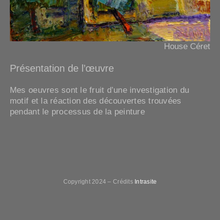
Biographie
Contact
House Céret
Présentation de l’œuvre
Mes oeuvres sont le fruit d’une investigation du
motif et la réaction des découvertes trouvées
pendant le processus de la peinture
Copyright 2024 – Crédits
Intrasite